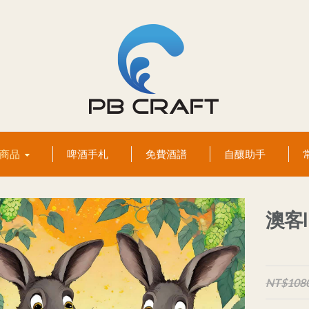
有商品
啤酒手札
免費酒譜
自釀助手
澳客I
NT$108