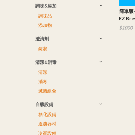
調味&添加
簡單釀-
調味品
EZ Brew
添加物
$1000
澄清劑
錠狀
清潔&消毒
清潔
消毒
滅菌組合
自釀設備
糖化設備
過濾器材
冷卻設備