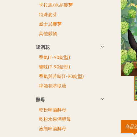
卡拉馬/水晶麥芽
特殊麥芽
威士忌麥芽
其他穀物
啤酒花
香氣(T-90錠型)
苦味(T-90錠型)
香氣與苦味(T-90錠型)
啤酒花萃取液
酵母
乾粉啤酒酵母
乾粉水果酒酵母
商品
液態啤酒酵母