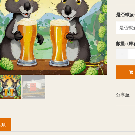
是否輾麥
數量: (庫
分享至
說明