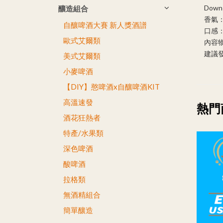
Down 
釀造組合
香氣
自釀啤酒大賽 新人獎酒譜
口感
歐式艾爾類
內容
建議發
美式艾爾類
小麥啤酒
【DIY】憨啤酒x自釀啤酒KIT
高溫速發
熱門
酒花狂熱者
特產/水果類
深色啤酒
酸啤酒
拉格類
無酒精組合
簡單釀造