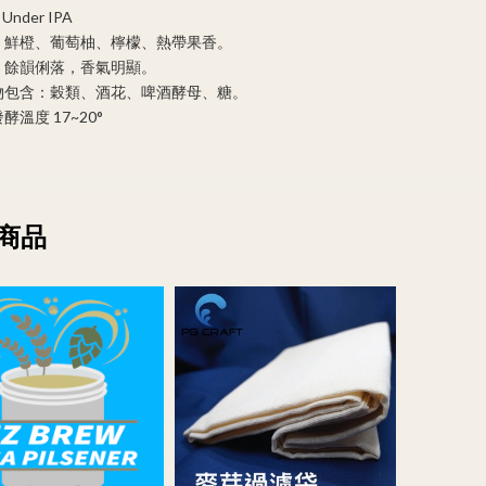
Under IPA
：鮮橙、葡萄柚、檸檬、熱帶果香。
：餘韻俐落，香氣明顯。
物包含：穀類、酒花、啤酒酵母、糖。
酵溫度 17~20°
商品