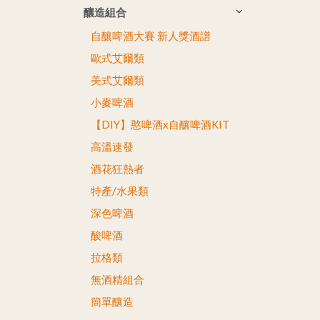
釀造組合
自釀啤酒大賽 新人獎酒譜
歐式艾爾類
美式艾爾類
小麥啤酒
【DIY】憨啤酒x自釀啤酒KIT
高溫速發
酒花狂熱者
特產/水果類
深色啤酒
酸啤酒
拉格類
無酒精組合
簡單釀造