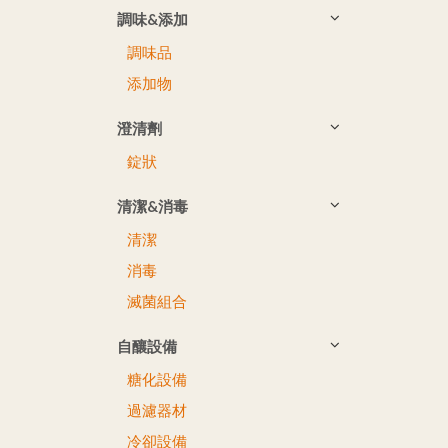
調味&添加
調味品
添加物
澄清劑
錠狀
清潔&消毒
清潔
消毒
滅菌組合
自釀設備
糖化設備
過濾器材
冷卻設備