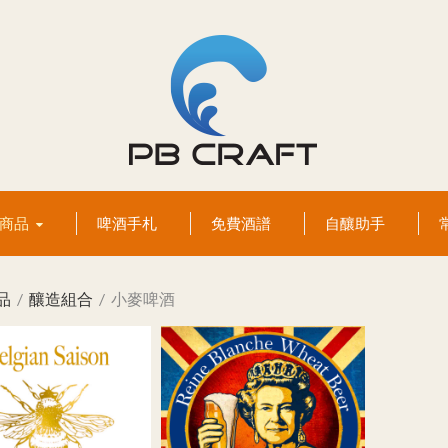
有商品
啤酒手札
免費酒譜
自釀助手
品
釀造組合
小麥啤酒