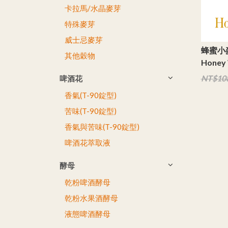
卡拉馬/水晶麥芽
特殊麥芽
威士忌麥芽
蜂蜜小
其他穀物
Honey 
NT$10
啤酒花
香氣(T-90錠型)
苦味(T-90錠型)
香氣與苦味(T-90錠型)
啤酒花萃取液
酵母
乾粉啤酒酵母
乾粉水果酒酵母
液態啤酒酵母